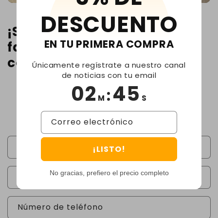
DESCUENTO
¡Si necesitas más ayuda por
EN TU PRIMERA COMPRA
favor no dudes en
contactarnos!
Únicamente regístrate a nuestro canal
de noticias con tu email
02
45
:
M
S
Contacto
Correo electrónico
Nombre
¡LISTO!
No gracias, prefiero el precio completo
Correo electrónico
*
Número de teléfono